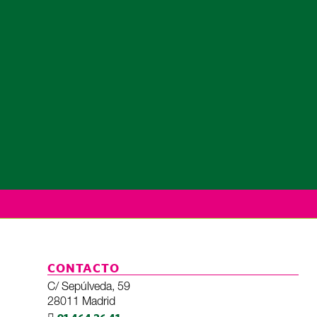
CONTACTO
C/ Sepúlveda, 59
28011 Madrid