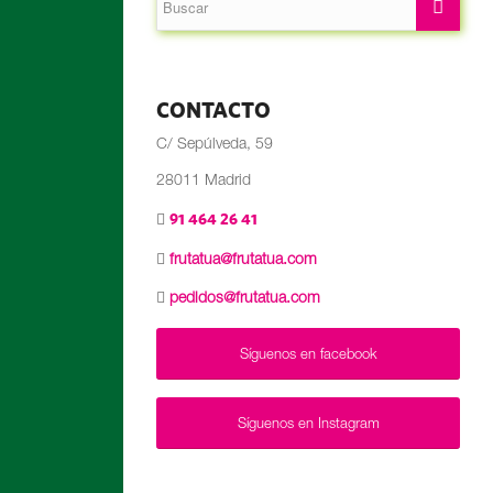
CONTACTO
C/ Sepúlveda, 59
28011 Madrid
91 464 26 41
frutatua@frutatua.com
pedidos@frutatua.com
Síguenos en facebook
Síguenos en Instagram