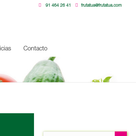
91 464 26 41
frutatua@frutatua.com
icias
Contacto